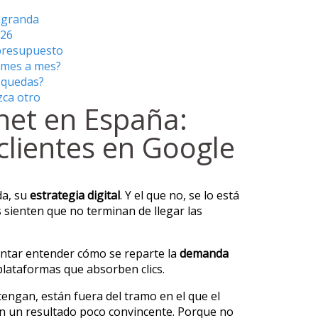
agranda
026
 presupuesto
s mes a mes?
úsquedas?
zca otro
rnet en España:
 clientes en Google
da, su
estrategia digital
. Y el que no, se lo está
s sienten que no terminan de llegar las
tentar entender cómo se reparte la
demanda
plataformas que absorben clics.
 tengan, están fuera del tramo en el que el
on un resultado poco convincente. Porque no