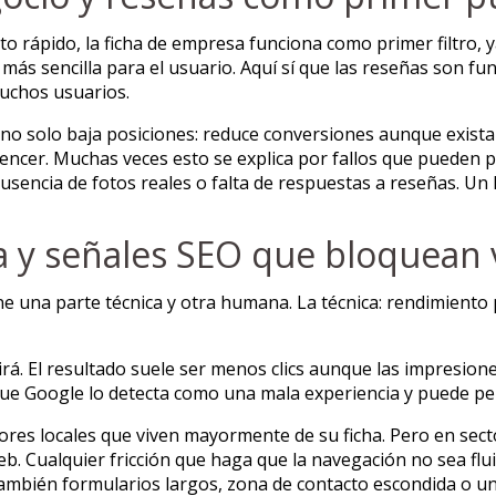
to rápido, la ficha de empresa funciona como primer filtro, 
ás sencilla para el usuario. Aquí sí que las reseñas son f
uchos usuarios.
no solo baja posiciones: reduce conversiones aunque exista vi
vencer. Muchas veces esto se explica por fallos que pueden p
 ausencia de fotos reales o falta de respuestas a reseñas. Un 
 y señales SEO que bloquean v
e una parte técnica y otra humana. La técnica: rendimiento p
irá. El resultado suele ser menos clics aunque las impresion
rque Google lo detecta como una mala experiencia y puede p
res locales que viven mayormente de su ficha. Pero en secto
 web. Cualquier fricción que haga que la navegación no sea f
 también formularios largos, zona de contacto escondida o u