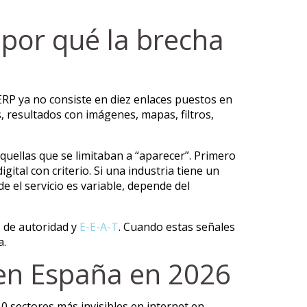
por qué la brecha
ERP ya no consiste en diez enlaces puestos en
, resultados con imágenes, mapas, filtros,
aquellas que se limitaban a “aparecer”. Primero
gital con criterio. Si una industria tiene un
e el servicio es variable, depende del
s de autoridad y
E-E-A-T
. Cuando estas señales
a.
t en España en 2026
0 sectores más invisibles en internet en