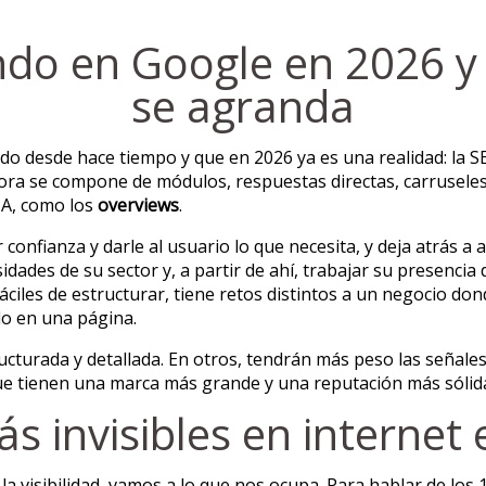
do en Google en 2026 y 
se agranda
o desde hace tiempo y que en 2026 ya es una realidad: la S
Ahora se compone de módulos, respuestas directas, carruseles
IA, como los
overviews
.
onfianza y darle al usuario lo que necesita, y deja atrás a 
ades de su sector y, a partir de ahí, trabajar su presencia di
iles de estructurar, tiene retos distintos a un negocio dond
rlo en una página.
cturada y detallada. En otros, tendrán más peso las señale
que tienen una marca más grande y una reputación más sólid
s invisibles en interne
 visibilidad, vamos a lo que nos ocupa. Para hablar de los 1