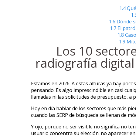
1.4
Qué
1.
1.6
Dónde se
1.7
El patr
1.8
Caso
1.9
Mito
Los 10 sectore
radiografía digita
Estamos en 2026. A estas alturas ya hay poc
pensando. Es algo imprescindible en casi cualq
llamadas ni las solicitudes de presupuesto, a 
Hoy en día hablar de los sectores que más pie
cuando las SERP de búsqueda se llenan de mó
Y ojo, porque no ser visible no significa no te
usuario concentra su elección: no aparecer e