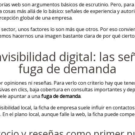
torías web son argumentos básicos de escrutinio. Pero, para
cosas más allá de lo básico: señales de experiencia y autor
ercepción global de una empresa.
 sector, unos factores lo son más que otros. Por eso convi
odemos hacernos una imagen bastante clara de por qué ciert
visibilidad digital: las s
fuga de demanda
r opiniones ni reseñas. Para verlo con criterio hay que ten
ivas en clics, baja cobertura en consultas importantes y de
uele apuntar a una
fuga de demanda
.
sibilidad local, la ficha de empresa suele influir en contac
 En el plano local, aunque falle la web, la ficha puede compe
gocio y reseñas como primer p