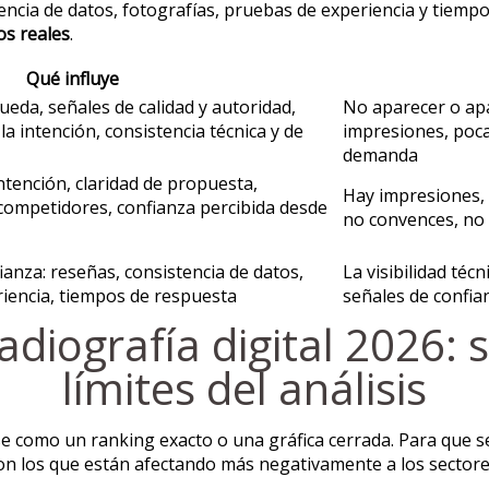
encia de datos, fotografías, pruebas de experiencia y tiempos
os reales
.
Qué influye
eda, señales de calidad y autoridad,
No aparecer o apa
a intención, consistencia técnica y de
impresiones, poca
demanda
intención, claridad de propuesta,
Hay impresiones, 
competidores, confianza percibida desde
no convences, no 
ianza: reseñas, consistencia de datos,
La visibilidad téc
riencia, tiempos de respuesta
señales de confian
diografía digital 2026: 
límites del análisis
e como un ranking exacto o una gráfica cerrada. Para que s
son los que están afectando más negativamente a los sectore