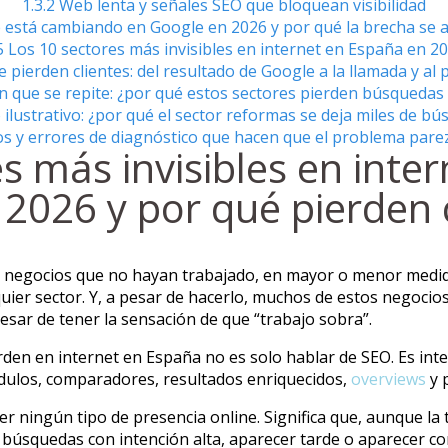
1.3.2
Web lenta y señales SEO que bloquean visibilidad
 está cambiando en Google en 2026 y por qué la brecha se 
5
Los 10 sectores más invisibles en internet en España en 2
 pierden clientes: del resultado de Google a la llamada y al
ón que se repite: ¿por qué estos sectores pierden búsqueda
 ilustrativo: ¿por qué el sector reformas se deja miles de b
s y errores de diagnóstico que hacen que el problema pare
s más invisibles en inte
l 2026 y por qué pierden
os negocios que no hayan trabajado, en mayor o menor medi
uier sector. Y, a pesar de hacerlo, muchos de estos negocio
pesar de tener la sensación de que “trabajo sobra”.
rden en internet en España no es solo hablar de SEO. Es in
dulos, comparadores, resultados enriquecidos,
overviews
y 
ner ningún tipo de presencia online. Significa que, aunque la
n búsquedas con intención alta, aparecer tarde o aparecer c