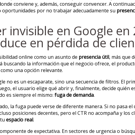
erlo donde conviene y, además, conseguir convencer. A contin
 oportunidades por no trabajar adecuadamente su
presenc
er invisible en Google e
aduce en pérdida de clien
sibilidad online como un asunto de
presencia útil
, más que d
á buscando la información que el negocio ofrece, el producto
e como una opción relevante.
no es un escaparate, sino una secuencia de filtros. El pri
uego, el usuario elige qué abrir y, finalmente, decide quién
ado es siempre el mismo:
fuga de demanda
.
ado, la fuga puede verse de diferente manera. Si no pasa el 
cluso posiciones decentes, pero el CTR no acompaña y los cli
 tu
espacio real
.
 componente de expectativa. En sectores de urgencia o búsque