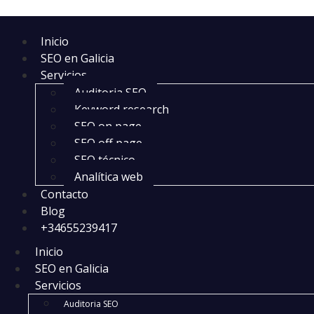
Inicio
SEO en Galicia
Servicios
Auditoria SEO
Keyword research
SEO on page
SEO off page
SEO técnico
Analítica web
Contacto
Blog
+34655239417
Inicio
SEO en Galicia
Servicios
Auditoria SEO