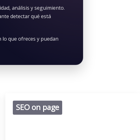
idad, análisis y seguimiento.
ante detectar qué está
n lo que ofreces y puedan
SEO on page
Trabajaremos titles, metadescripciones, encabezados,
estructura interna, FAQs, enlazado interno y contenido
orientado a intención de búsqueda.