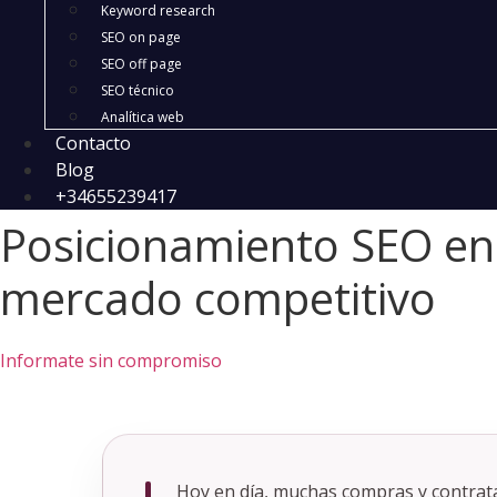
Keyword research
SEO on page
SEO off page
SEO técnico
Analítica web
Contacto
Blog
+34655239417
Posicionamiento SEO en
mercado competitivo
Informate sin compromiso
Hoy en día, muchas compras y contra