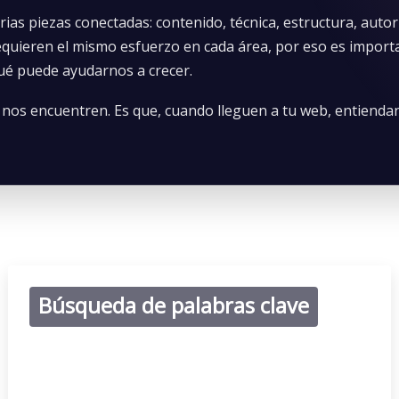
rias piezas conectadas: contenido, técnica, estructura, autor
equieren el mismo esfuerzo en cada área, por eso es import
 qué puede ayudarnos a crecer.
e nos encuentren. Es que, cuando lleguen a tu web, entienda
Búsqueda de palabras clave
Un buen estudio de palabras clave no consiste en acumular
términos sin criterio. Consiste en entender cómo buscan tus
clientes y qué búsquedas pueden atraer tráfico real.