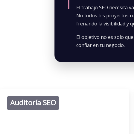
El trabajo SEO necesita va
No todos los proyectos r
frenando la visibilidad y
El objetivo no es solo qu
confiar en tu negocio.
Auditoría SEO
Sirve para conocer el estado real de la web desde un punto
de vista SEO. Revisaremos estructura, contenidos, parte
técnica, Core Web Vitals, indexación, rastreo y posibles
bloqueos.